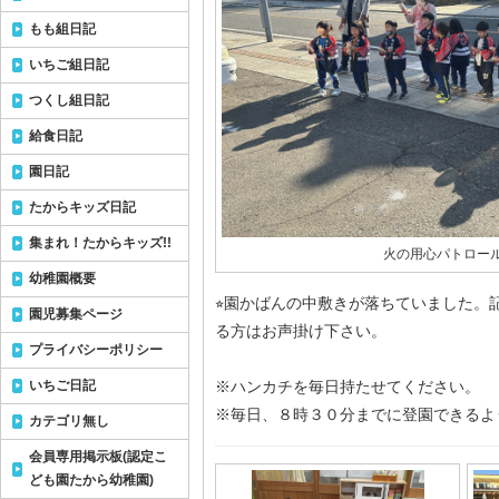
もも組日記
いちご組日記
つくし組日記
給食日記
園日記
たからキッズ日記
集まれ！たからキッズ!!
火の用心パトロー
幼稚園概要
⭐︎園かばんの中敷きが落ちていました。
園児募集ページ
る方はお声掛け下さい。
プライバシーポリシー
いちご日記
※ハンカチを毎日持たせてください。
※毎日、８時３０分までに登園できるよ
カテゴリ無し
会員専用掲示板(認定こ
ども園たから幼稚園)