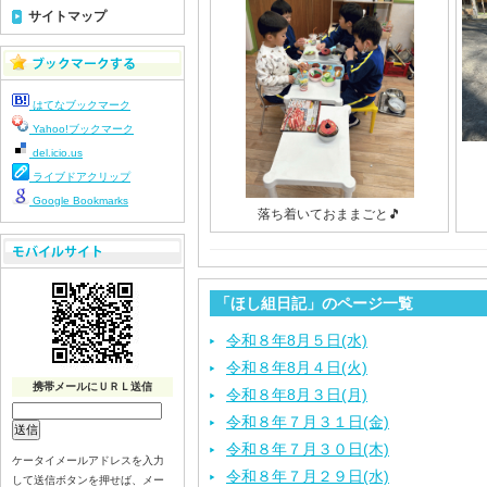
サイトマップ
はてなブックマーク
Yahoo!ブックマーク
del.icio.us
ライブドアクリップ
Google Bookmarks
落ち着いておままごと🎵
「ほし組日記」のページ一覧
令和８年8月５日(水)
令和８年8月４日(火)
携帯メールにＵＲＬ送信
令和８年8月３日(月)
令和８年７月３１日(金)
令和８年７月３０日(木)
ケータイメールアドレスを入力
令和８年７月２９日(水)
して送信ボタンを押せば、メー