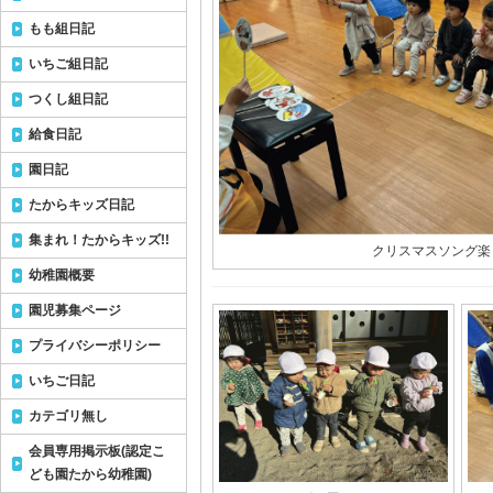
もも組日記
いちご組日記
つくし組日記
給食日記
園日記
たからキッズ日記
集まれ！たからキッズ!!
クリスマスソング楽
幼稚園概要
園児募集ページ
プライバシーポリシー
いちご日記
カテゴリ無し
会員専用掲示板(認定こ
ども園たから幼稚園)