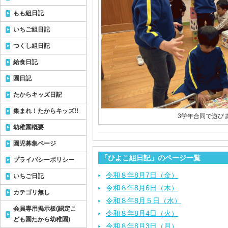
もも組日記
いちご組日記
つくし組日記
給食日記
園日記
たからキッズ日記
集まれ！たからキッズ!!
3学年合同で遊びま
幼稚園概要
園児募集ページ
「ひよこ組日記」のページ一覧
プライバシーポリシー
令和８年8月7日（金）
いちご日記
令和８年8月6日（木）
カテゴリ無し
令和８年8月５日（水）
会員専用掲示板(認定こ
令和８年8月4日（火）
ども園たから幼稚園)
令和８年8月3日（月）