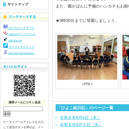
サイトマップ
また、園かばんに予備のハンカチもお願
★8時30分までに登園しましょう。
はてなブックマーク
Yahoo!ブックマーク
del.icio.us
ライブドアクリップ
Google Bookmarks
⭐️FFK⭐️
携帯メールにＵＲＬ送信
「ひよこ組日記」のページ一覧
令和８年8月6日（木）
ケータイメールアドレスを入力
令和８年8月５日（水）
して送信ボタンを押せば、メー