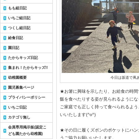
もも組日記
いちご組日記
つくし組日記
給食日記
園日記
たからキッズ日記
集まれ！たからキッズ!!
幼稚園概要
今日は坂道で凧あ
園児募集ページ
★お箸に興味を示したり、お給食の時間
プライバシーポリシー
飯を食べたりする姿が見られるようにな
ご家庭でも正しく持って食べられるよう
いちご日記
いいたします(^o^)
カテゴリ無し
会員専用掲示板(認定こ
★その日に履くズボンのポケットにハン
ども園たから幼稚園)
うご協力お願いいたします。