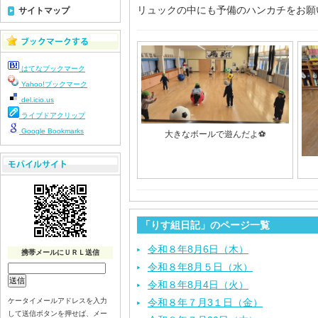
リュックの中にも予備のハンカチをお願
サイトマップ
はてなブックマーク
Yahoo!ブックマーク
del.icio.us
ライブドアクリップ
Google Bookmarks
大きなボールで遊んだよ⚽️
「りす組日記」のページ一覧
令和８年8月6日（木）
携帯メールにＵＲＬ送信
令和８年8月５日（水）
令和８年8月4日（火）
ケータイメールアドレスを入力
令和８年７月3１日（金）
して送信ボタンを押せば、メー