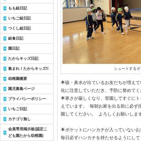
もも組日記
いちご組日記
つくし組日記
給食日記
園日記
たからキッズ日記
集まれ！たからキッズ!!
シュートするぞ
幼稚園概要
🌟咳・鼻水が出ているお友だちが増えて
園児募集ページ
化に注意していただき、予防に努めてく
🌟寒さが厳しくなり、登園してすぐに
プライバシーポリシー
えています。 毎朝お家を出る前に必ず
いちご日記
園してください。 よろしくお願いしま
カテゴリ無し
会員専用掲示板(認定こ
🌟ポケットにハンカチが入っていない
ども園たから幼稚園)
毎日必ずハンカチを持たせるようにして