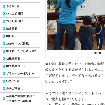
もも組日記
いちご組日記
つくし組日記
給食日記
園日記
たからキッズ日記
集まれ！たからキッズ!!
FFK💖
幼稚園概要
★お箸に興味を示したり、お給食の時間
園児募集ページ
飯を食べたりする姿が見られるようにな
プライバシーポリシー
ご家庭でも正しく持って食べられるよう
いちご日記
いいたします(^o^)
カテゴリ無し
★その日に履くズボンのポケットにハン
会員専用掲示板(認定こ
うご協力お願いいたします。
ども園たから幼稚園)
また、園かばんに予備のハンカチもお願