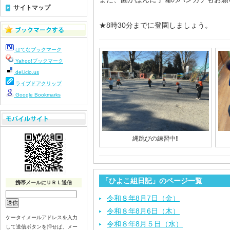
サイトマップ
★8時30分までに登園しましょう。
はてなブックマーク
Yahoo!ブックマーク
del.icio.us
ライブドアクリップ
Google Bookmarks
縄跳びの練習中‼️
「ひよこ組日記」のページ一覧
携帯メールにＵＲＬ送信
令和８年8月7日（金）
令和８年8月6日（木）
ケータイメールアドレスを入力
令和８年8月５日（水）
して送信ボタンを押せば、メー