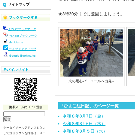
サイトマップ
★8時30分までに登園しましょう。
はてなブックマーク
Yahoo!ブックマーク
del.icio.us
ライブドアクリップ
Google Bookmarks
火の用心パトロールへ出発⭐️
「ひよこ組日記」のページ一覧
携帯メールにＵＲＬ送信
令和８年8月7日（金）
令和８年8月6日（木）
ケータイメールアドレスを入力
令和８年8月５日（水）
して送信ボタンを押せば、メー