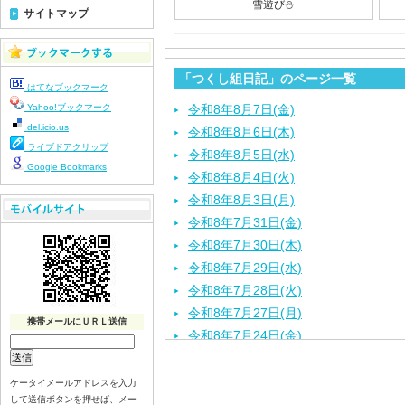
雪遊び⛄️
サイトマップ
「つくし組日記」のページ一覧
はてなブックマーク
Yahoo!ブックマーク
令和8年8月7日(金)
del.icio.us
令和8年8月6日(木)
ライブドアクリップ
令和8年8月5日(水)
Google Bookmarks
令和8年8月4日(火)
令和8年8月3日(月)
令和8年7月31日(金)
令和8年7月30日(木)
令和8年7月29日(水)
令和8年7月28日(火)
令和8年7月27日(月)
携帯メールにＵＲＬ送信
令和8年7月24日(金)
令和8年7月22日(水)
令和8年7月21日(火)
ケータイメールアドレスを入力
して送信ボタンを押せば、メー
令和8年7月17日（金）