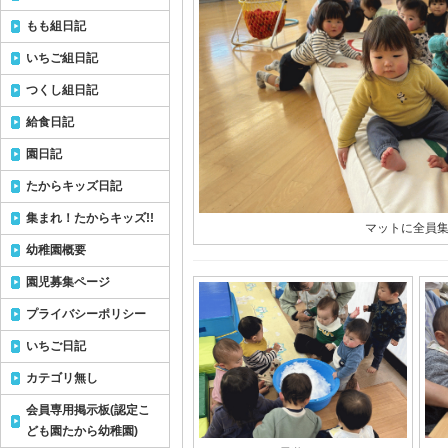
もも組日記
いちご組日記
つくし組日記
給食日記
園日記
たからキッズ日記
集まれ！たからキッズ!!
マットに全員集合
幼稚園概要
園児募集ページ
プライバシーポリシー
いちご日記
カテゴリ無し
会員専用掲示板(認定こ
ども園たから幼稚園)