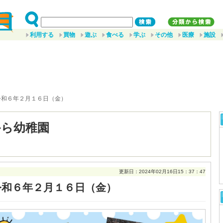
利用する
買物
遊ぶ
食べる
学ぶ
その他
医療
施設
令和６年２月１６日（金）
から幼稚園
更新日：2024年02月16日15：37：47
令和６年２月１６日（金）