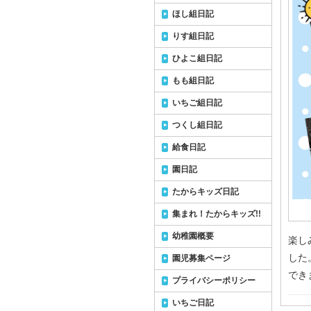
ほし組日記
りす組日記
ひよこ組日記
もも組日記
いちご組日記
つくし組日記
給食日記
園日記
たからキッズ日記
集まれ！たからキッズ!!
幼稚園概要
楽し
した
園児募集ページ
でき
プライバシーポリシー
いちご日記