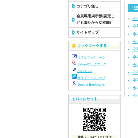
カテゴリ無し
「ほ
会員専用掲示板(認定こ
令
ども園たから幼稚園)
令
サイトマップ
令
令
令
令
はてなブックマーク
令
Yahoo!ブックマーク
del.icio.us
令
ライブドアクリップ
令
Google Bookmarks
令
令
令
令
令
令
令
携帯メールにＵＲＬ送信