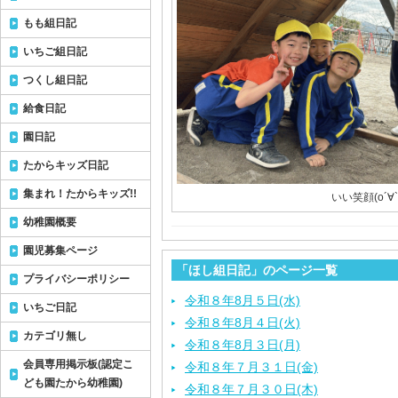
もも組日記
いちご組日記
つくし組日記
給食日記
園日記
たからキッズ日記
集まれ！たからキッズ!!
いい笑顔(о´∀`
幼稚園概要
園児募集ページ
「ほし組日記」のページ一覧
プライバシーポリシー
令和８年8月５日(水)
いちご日記
令和８年8月４日(火)
カテゴリ無し
令和８年8月３日(月)
会員専用掲示板(認定こ
令和８年７月３１日(金)
ども園たから幼稚園)
令和８年７月３０日(木)