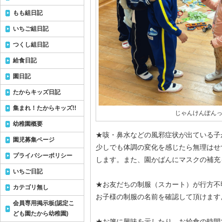
もも組日記
いちご組日記
つくし組日記
給食日記
園日記
たからキッズ日記
集まれ！たからキッズ!!
じゃんけんぽんっ✊✌
幼稚園概要
★咳・鼻水などの風邪症状が出ている子
園児募集ページ
少しでも体調の変化を感じたら無理はせ
プライバシーポリシー
します。また、園かばんにマスクの補充
いちご日記
★お友だちの制服（スカート）が行方不
カテゴリ無し
お子様の制服の名前を確認して頂けます
会員専用掲示板(認定こ
ども園たから幼稚園)
★お箸に興味を示したり、お給食の時間