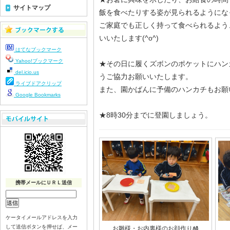
サイトマップ
飯を食べたりする姿が見られるようにな
ご家庭でも正しく持って食べられるよう
いいたします(^o^)
はてなブックマーク
Yahoo!ブックマーク
★その日に履くズボンのポケットにハン
del.icio.us
うご協力お願いいたします。
ライブドアクリップ
また、園かばんに予備のハンカチもお願
Google Bookmarks
★8時30分までに登園しましょう。
携帯メールにＵＲＬ送信
ケータイメールアドレスを入力
して送信ボタンを押せば、メー
お雛様・お内裏様のお顔作り🎎