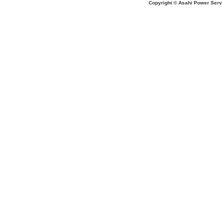
Copyright © Asahi Power Servic
あの先生はだ〜れ？
にんじんいれるー？
みんなが切った紙が、、、
大きくジャンプ！
旅行に行こう〜！！
お菓子のおうち
ダイオウイカ獲るぞ〜！！
ちけっと作ろう〜！
シャボン玉実験！
紙粘土で𓏸𓏸づくり
ご飯屋さんでーす！
キラキラしてる〜！！
ぐーぱー！ぐーぱー！
おっきなティラノサウルスつくろうよ
お誕生日おめでとう！
土の中には・・・？
「みんなでかんぱーい」
ライブ始まるよー！