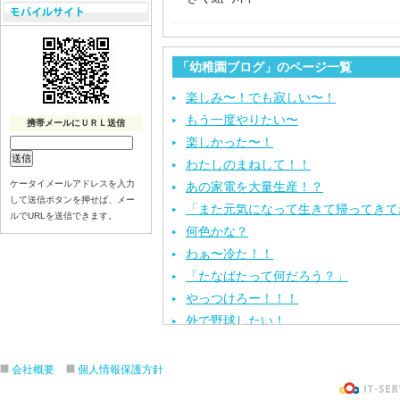
「幼稚園ブログ」のページ一覧
楽しみ〜！でも寂しい〜！
もう一度やりたい〜
携帯メールにＵＲＬ送信
楽しかった〜！
わたしのまねして！！
ケータイメールアドレスを入力
あの家電を大量生産！？
して送信ボタンを押せば、メー
「また元気になって生きて帰ってきて
ルでURLを送信できます。
何色かな？
わぁ〜冷た！！
「たなばたって何だろう？」
やっつけろー！！！
外で野球したい！
ざぶ〜ん！
ピタゴラスイッチ！
会社概要
個人情報保護方針
お風呂上がり？