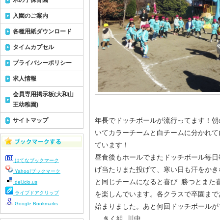
木の子保育園
入園のご案内
各種用紙ダウンロード
タイムカプセル
プライバシーポリシー
求人情報
会員専用掲示板(大和山
王幼稚園)
年長でドッチボールが流行ってます！朝
サイトマップ
いてカラーチームと白チームに分かれて
ています！
昼食後もホールでまたドッチボール毎日
はてなブックマーク
げ当たりまた投げて、寒い日も汗をかき
Yahoo!ブックマーク
と同じチームになると喜び 勝つとまた
del.icio.us
ライブドアクリップ
を楽しんでいます。各クラスで卒園まで
Google Bookmarks
始まりました。あと何回ドッチボールが
きく組 川中