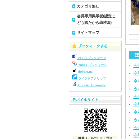
カテゴリ無し
会員専用掲示板(認定こ
ども園たから幼稚園)
サイトマップ
「ほ
はてなブックマーク
Yahoo!ブックマーク
令
del.icio.us
令
ライブドアクリップ
令
Google Bookmarks
令
令
令
令
令
令
令
携帯メールにＵＲＬ送信