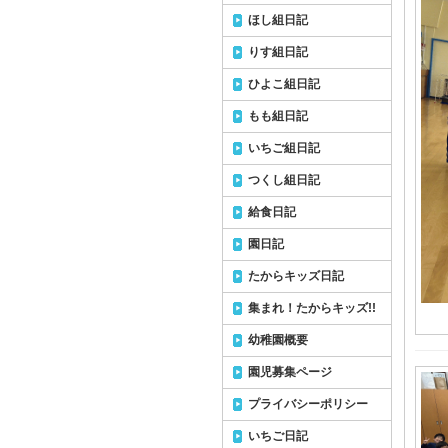
ほし組日記
りす組日記
ひよこ組日記
もも組日記
いちご組日記
つくし組日記
給食日記
園日記
たからキッズ日記
集まれ！たからキッズ!!
幼稚園概要
園児募集ページ
プライバシーポリシー
いちご日記