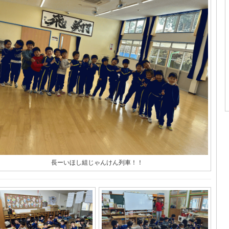
長ーいほし組じゃんけん列車！！