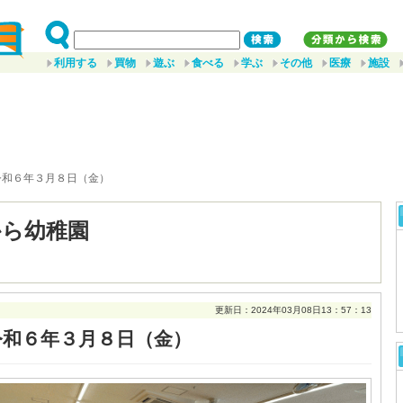
利用する
買物
遊ぶ
食べる
学ぶ
その他
医療
施設
令和６年３月８日（金）
から幼稚園
更新日：2024年03月08日13：57：13
令和６年３月８日（金）