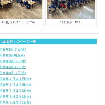
今日は人気メニュー(o^^o)
イスに腕が「IN！」
し組日記」のページ一覧
和８年8月７日(金)
和８年8月6日(木)
和８年8月５日(水)
和８年8月４日(火)
和８年8月３日(月)
和８年７月３１日(金)
和８年７月３０日(木)
和８年７月２９日(水)
和８年７月２８日(火)
和８年７月２７日(月)