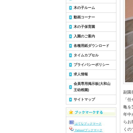
木の子ルーム
動画コーナー
木の子保育園
入園のご案内
各種用紙ダウンロード
タイムカプセル
プライバシーポリシー
求人情報
会員専用掲示板(大和山
王幼稚園)
副園
「任
サイトマップ
亀を
年中
らお
はてなブックマーク
くの
Yahoo!ブックマーク