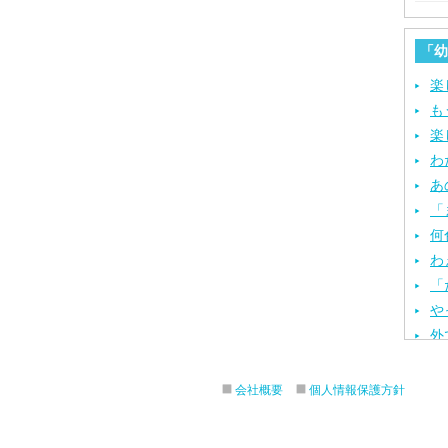
「幼
楽
も
楽
わ
あ
「
何
わ
「
や
外
ざ
ピ
会社概要
個人情報保護方針
お
あ