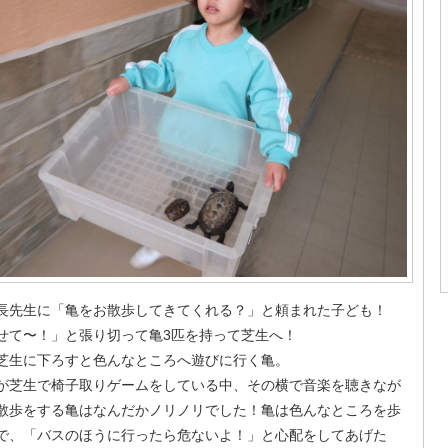
長先生に「亀をお散歩してきてくれる？」と頼まれた子ども！
せて〜！」と張り切って亀3匹を持って芝生へ！
芝生に下ろすと色んなところへ遊びに行く亀。
が芝生で椅子取りゲームをしている中、その横で音楽を聴きなが
散歩をする亀はなんだかノリノリでした！亀は色んなところを歩
で、「バスのほうに行ったら危ないよ！」と心配をしてあげた