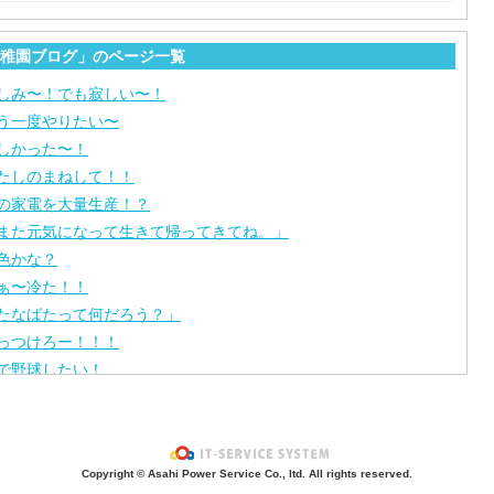
稚園ブログ」のページ一覧
しみ〜！でも寂しい〜！
う一度やりたい〜
しかった〜！
たしのまねして！！
の家電を大量生産！？
また元気になって生きて帰ってきてね。」
色かな？
ぁ〜冷た！！
たなばたって何だろう？」
っつけろー！！！
で野球したい！
ぶ〜ん！
タゴラスイッチ！
風呂上がり？
Copyright © Asahi Power Service Co., ltd. All rights reserved.
の先生はだ〜れ？