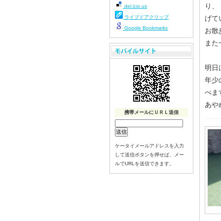
り、
del.icio.us
ライブドアクリップ
げて
Google Bookmarks
お散
また
明日
年少
べま
あや
携帯メールにＵＲＬ送信
ケータイメールアドレスを入力
して送信ボタンを押せば、メー
ルでURLを送信できます。