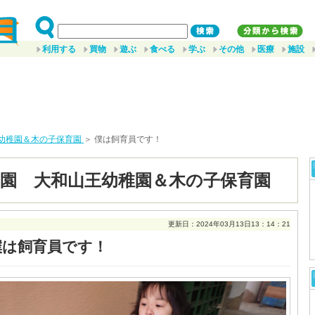
利用する
買物
遊ぶ
食べる
学ぶ
その他
医療
施設
幼稚園＆木の子保育園
＞ 僕は飼育員です！
園 大和山王幼稚園＆木の子保育園
更新日：2024年03月13日13：14：21
僕は飼育員です！