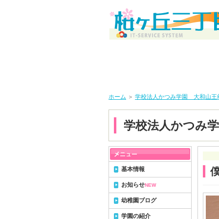
ホーム
＞
学校法人かつみ学園 大和山王
学校法人かつみ学
基本情報
お知らせ
NEW
幼稚園ブログ
学園の紹介