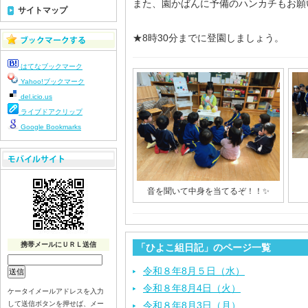
また、園かばんに予備のハンカチもお願
サイトマップ
★8時30分までに登園しましょう。
はてなブックマーク
Yahoo!ブックマーク
del.icio.us
ライブドアクリップ
Google Bookmarks
音を聞いて中身を当てるぞ！！✨
携帯メールにＵＲＬ送信
「ひよこ組日記」のページ一覧
令和８年8月５日（水）
令和８年8月4日（火）
ケータイメールアドレスを入力
して送信ボタンを押せば、メー
令和８年8月3日（月）