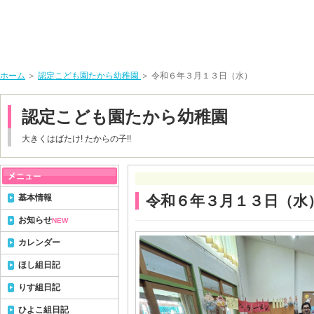
ホーム
＞
認定こども園たから幼稚園
＞ 令和６年３月１３日（水）
認定こども園たから幼稚園
大きくはばたけ! たからの子!!
基本情報
令和６年３月１３日（水
お知らせ
NEW
カレンダー
ほし組日記
りす組日記
ひよこ組日記