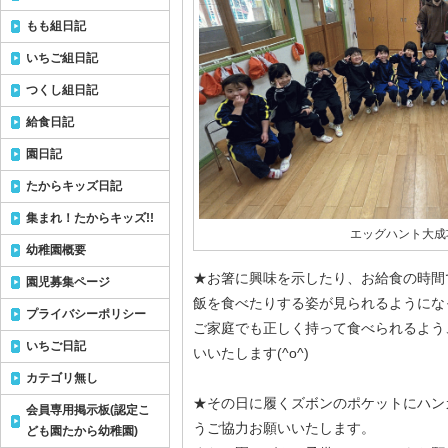
もも組日記
いちご組日記
つくし組日記
給食日記
園日記
たからキッズ日記
集まれ！たからキッズ!!
エッグハント大成功
幼稚園概要
★お箸に興味を示したり、お給食の時間
園児募集ページ
飯を食べたりする姿が見られるようにな
プライバシーポリシー
ご家庭でも正しく持って食べられるよう
いちご日記
いいたします(^o^)
カテゴリ無し
★その日に履くズボンのポケットにハン
会員専用掲示板(認定こ
うご協力お願いいたします。
ども園たから幼稚園)