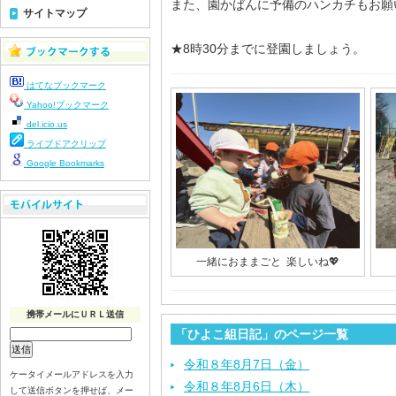
また、園かばんに予備のハンカチもお願
サイトマップ
★8時30分までに登園しましょう。
はてなブックマーク
Yahoo!ブックマーク
del.icio.us
ライブドアクリップ
Google Bookmarks
一緒におままごと 楽しいね💖
携帯メールにＵＲＬ送信
「ひよこ組日記」のページ一覧
令和８年8月7日（金）
ケータイメールアドレスを入力
令和８年8月6日（木）
して送信ボタンを押せば、メー