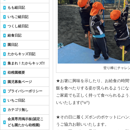
もも組日記
いちご組日記
つくし組日記
給食日記
園日記
たからキッズ日記
集まれ！たからキッズ!!
登り棒にチャレン
幼稚園概要
★お箸に興味を示したり、お給食の時間
園児募集ページ
飯を食べたりする姿が見られるようにな
プライバシーポリシー
ご家庭でも正しく持って食べられるよう
いちご日記
いいたします(^o^)
カテゴリ無し
★その日に履くズボンのポケットにハン
会員専用掲示板(認定こ
うご協力お願いいたします。
ども園たから幼稚園)