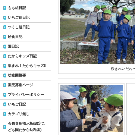
もも組日記
いちご組日記
つくし組日記
給食日記
園日記
たからキッズ日記
集まれ！たからキッズ!!
桜きれいだね〜
幼稚園概要
園児募集ページ
プライバシーポリシー
いちご日記
カテゴリ無し
会員専用掲示板(認定こ
ども園たから幼稚園)