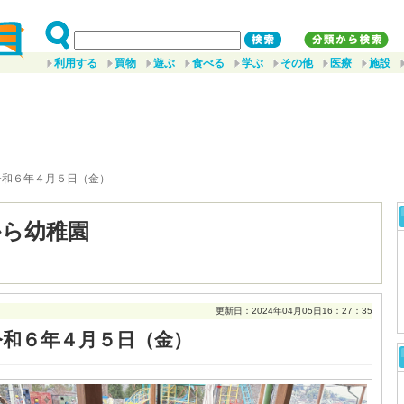
利用する
買物
遊ぶ
食べる
学ぶ
その他
医療
施設
令和６年４月５日（金）
から幼稚園
更新日：2024年04月05日16：27：35
令和６年４月５日（金）