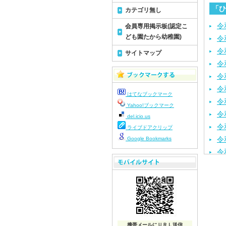
「ひ
カテゴリ無し
令
会員専用掲示板(認定こ
ども園たから幼稚園)
令
令
サイトマップ
令
令
令
はてなブックマーク
令
Yahoo!ブックマーク
令
del.icio.us
令
ライブドアクリップ
令
Google Bookmarks
令
令
令
令
令
令
携帯メールにＵＲＬ送信