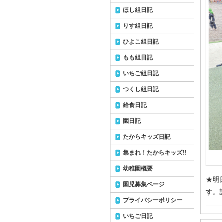
ほし組日記
りす組日記
ひよこ組日記
もも組日記
いちご組日記
つくし組日記
給食日記
園日記
たからキッズ日記
集まれ！たからキッズ!!
幼稚園概要
★明
園児募集ページ
す。
プライバシーポリシー
いちご日記