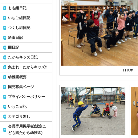
もも組日記
いちご組日記
つくし組日記
給食日記
園日記
たからキッズ日記
集まれ！たからキッズ!!
FFK💖
幼稚園概要
園児募集ページ
プライバシーポリシー
いちご日記
カテゴリ無し
会員専用掲示板(認定こ
ども園たから幼稚園)