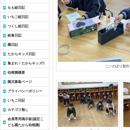
もも組日記
いちご組日記
つくし組日記
給食日記
園日記
たからキッズ日記
集まれ！たからキッズ!!
こいのぼり製作
幼稚園概要
園児募集ページ
プライバシーポリシー
いちご日記
カテゴリ無し
会員専用掲示板(認定こ
ども園たから幼稚園)