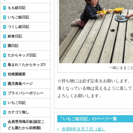
もも組日記
いちご組日記
つくし組日記
給食日記
園日記
たからキッズ日記
集まれ！たからキッズ!!
一緒にままごと
幼稚園概要
☆持ち物には必ず記名をお願いします。
園児募集ページ
薄くなっている物は見えるように直して
プライバシーポリシー
よろしくお願いします。
いちご日記
カテゴリ無し
「いちご組日記」のページ一覧
会員専用掲示板(認定こ
ども園たから幼稚園)
令和8年８月７日（金）