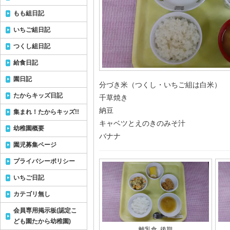
もも組日記
いちご組日記
つくし組日記
給食日記
園日記
分づき米（つくし・いちご組は白米）
たからキッズ日記
千草焼き
納豆
集まれ！たからキッズ!!
キャベツとえのきのみそ汁
幼稚園概要
バナナ
園児募集ページ
プライバシーポリシー
いちご日記
カテゴリ無し
会員専用掲示板(認定こ
ども園たから幼稚園)
離乳食 後期