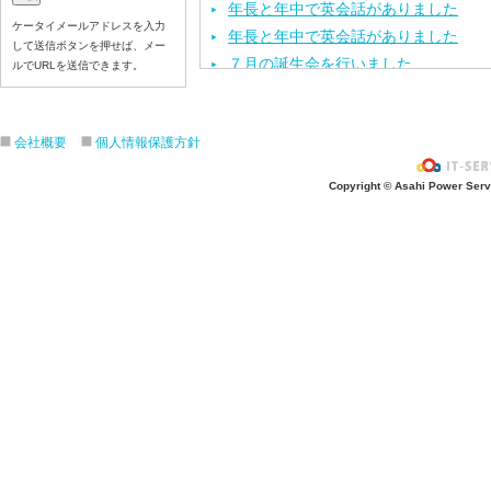
年長と年中で英会話がありました
ケータイメールアドレスを入力
年長と年中で英会話がありました
して送信ボタンを押せば、メー
７月の誕生会を行いました
ルでURLを送信できます。
「第２回幼稚園見学・説明会」を行い
年長と年中で保育体育がありました
会社概要
個人情報保護方針
「お仕事ちょうさノート」県央版の取
「七夕のつどい」をしました
Copyright © Asahi Power Servic
七夕の飾り付けをしました
今年度第１回目の園内研修を行いまし
保育体育を頑張りました
七夕の製作活動をしました
「カレーパーティー」をしました
６月のお誕生会と、おはなしクレヨン
「第１回 幼稚園見学・説明会」を行
運動会の練習をしました
年長と年中で英会話がありました
お泊まり保育の説明会を行いました
歯科検診を行いました