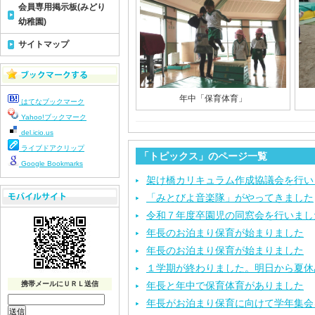
会員専用掲示板(みどり
幼稚園)
サイトマップ
年中「保育体育」
はてなブックマーク
Yahoo!ブックマーク
del.icio.us
ライブドアクリップ
「トピックス」のページ一覧
Google Bookmarks
架け橋カリキュラム作成協議会を行い
「みとびよ音楽隊」がやってきました
令和７年度卒園児の同窓会を行いまし
年長のお泊まり保育が始まりました
年長のお泊まり保育が始まりました
１学期が終わりました。明日から夏休
携帯メールにＵＲＬ送信
年長と年中で保育体育がありました
年長がお泊まり保育に向けて学年集会