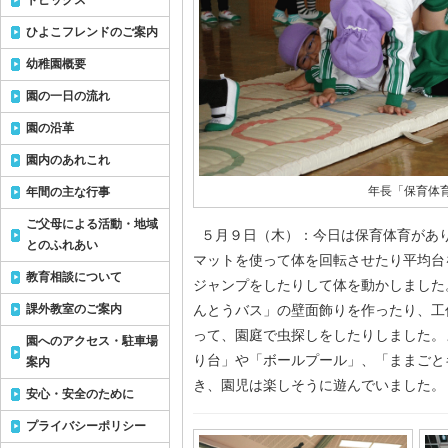
トピックス
ひよこフレンドのご案内
幼稚園概要
園の一日の流れ
園の沿革
園内のあれこれ
年長「保育体
年間の主な行事
ご父母による活動・地域
５月９日（木）：今日は保育体育があ
とのふれあい
マットを使って体を回転させたり平均台
教育相談について
ジャンプをしたりして体を動かしました
課外教室のご案内
んとうバス」の壁面飾りを作ったり、工
って、園庭で虫探しをしたりしました。
園へのアクセス・駐車場
り台」や「ボールプール」、「ままごと
案内
き、園児は楽しそうに遊んでいました。
安心・安全のために
プライバシーポリシー