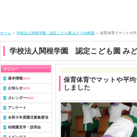
ホーム
＞
学校法人関根学園 認定こども園 みどり幼稚園
＞ 保育体育でマットや
学校法人関根学園 認定こども園 み
基本情報
保育体育でマットや平均
NEW
しました
お知らせ
NEW
カレンダー
NEW
アンケート
令和９年度園児募集要項
幼稚園見学・説明会