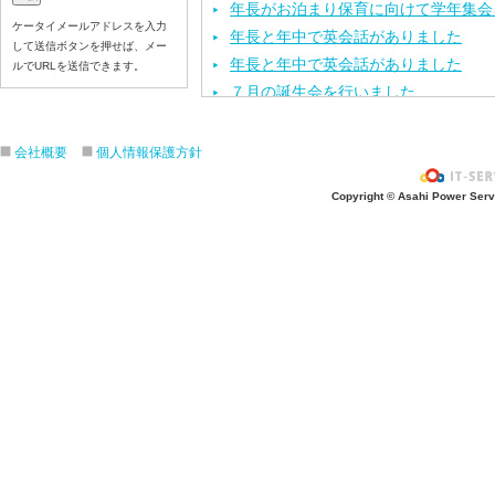
年長がお泊まり保育に向けて学年集会
ケータイメールアドレスを入力
年長と年中で英会話がありました
して送信ボタンを押せば、メー
年長と年中で英会話がありました
ルでURLを送信できます。
７月の誕生会を行いました
「第２回幼稚園見学・説明会」を行い
年長と年中で保育体育がありました
会社概要
個人情報保護方針
「お仕事ちょうさノート」県央版の取
Copyright © Asahi Power Servic
「七夕のつどい」をしました
七夕の飾り付けをしました
今年度第１回目の園内研修を行いまし
保育体育を頑張りました
七夕の製作活動をしました
「カレーパーティー」をしました
６月のお誕生会と、おはなしクレヨン
「第１回 幼稚園見学・説明会」を行
運動会の練習をしました
年長と年中で英会話がありました
お泊まり保育の説明会を行いました