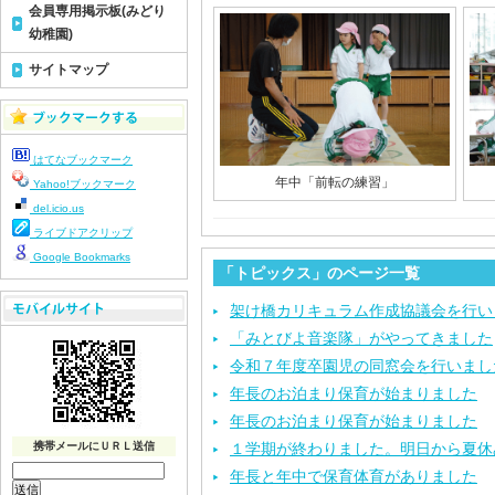
会員専用掲示板(みどり
幼稚園)
サイトマップ
はてなブックマーク
年中「前転の練習」
Yahoo!ブックマーク
del.icio.us
ライブドアクリップ
Google Bookmarks
「トピックス」のページ一覧
架け橋カリキュラム作成協議会を行い
「みとびよ音楽隊」がやってきました
令和７年度卒園児の同窓会を行いまし
年長のお泊まり保育が始まりました
年長のお泊まり保育が始まりました
携帯メールにＵＲＬ送信
１学期が終わりました。明日から夏休
年長と年中で保育体育がありました