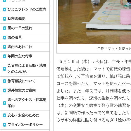
トピックス
ひよこフレンドのご案内
幼稚園概要
園の一日の流れ
園の沿革
園内のあれこれ
年長「マットを使っ
年間の主な行事
５月１６日（木）：今日は、年長・年
ご父母による活動・地域
備運動をした後は、マットで前転の練習
とのふれあい
で前転をして平均台を渡り、跳び箱に乗
教育相談について
コースを回ったり、マットを使ったゲー
課外教室のご案内
ました。また、年長では、月刊誌を使っ
仕事を調べたり、深海の生物を調べたり
園へのアクセス・駐車場
（木）の交通安全教室で歌う歌の練習を
案内
は、新聞紙で作った玉で的当てをしたり
安心・安全のために
ウサギの洋服に貼り付けるちぎり絵の準
プライバシーポリシー