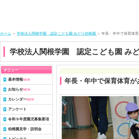
ホーム
＞
学校法人関根学園 認定こども園 みどり幼稚園
＞ 年長・年中で保育体
学校法人関根学園 認定こども園 み
基本情報
年長・年中で保育体育が
NEW
お知らせ
NEW
カレンダー
NEW
アンケート
令和９年度園児募集要項
幼稚園見学・説明会