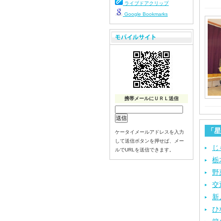
ライブドアクリップ
Google Bookmarks
携帯メールにＵＲＬ送信
「星
ケータイメールアドレスを入力
して送信ボタンを押せば、メー
じ
ルでURLを送信できます。
栃
野
交
新
ひ