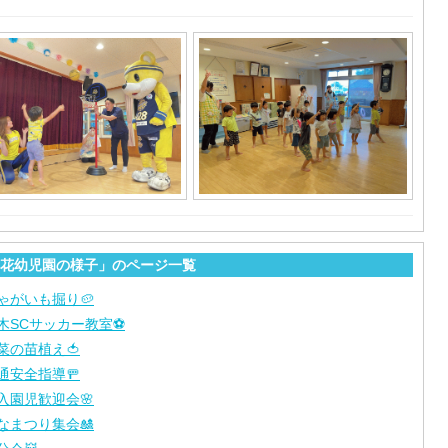
花幼児園の様子」のページ一覧
ゃがいも掘り🥔
木SCサッカー教室⚽
菜の苗植え🍅
通安全指導🚥
入園児歓迎会🌸
なまつり集会🎎