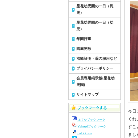
星花幼児園の一日（乳
児）
星花幼児園の一日（幼
児）
年間行事
園庭開放
治癒証明・薬の服用など
プライバシーポリシー
会員専用掲示板(星花幼
児園)
サイトマップ
今日
くれ
はてなブックマーク
すこ
Yahoo!ブックマーク
del.icio.us
まし