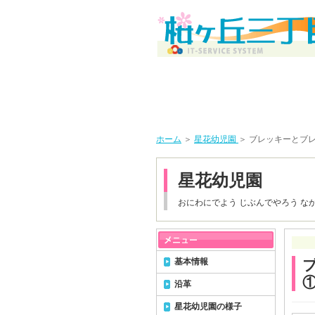
ホーム
＞
星花幼児園
＞ ブレッキーとブ
星花幼児園
おにわにでよう じぶんでやろう な
基本情報
沿革
星花幼児園の様子