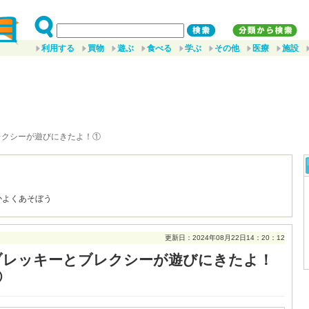
利用する
買物
遊ぶ
食べる
学ぶ
その他
医療
施設
レクシーが遊びにきたよ！①
かよくあそぼう
更新日：2024年08月22日14：20：12
ブレッキーとブレクシーが遊びにきたよ！
①