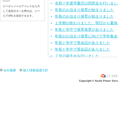
令和７年度卒園児の同窓会を行いまし
ケータイメールアドレスを入力
年長のお泊まり保育が始まりました
して送信ボタンを押せば、メー
ルでURLを送信できます。
年長のお泊まり保育が始まりました
１学期が終わりました。明日から夏休
年長と年中で保育体育がありました
年長がお泊まり保育に向けて学年集会
年長と年中で英会話がありました
年長と年中で英会話がありました
７月の誕生会を行いました
「第２回幼稚園見学・説明会」を行い
年長と年中で保育体育がありました
会社概要
個人情報保護方針
「お仕事ちょうさノート」県央版の取
Copyright © Asahi Power Servic
「七夕のつどい」をしました
七夕の飾り付けをしました
今年度第１回目の園内研修を行いまし
保育体育を頑張りました
七夕の製作活動をしました
「カレーパーティー」をしました