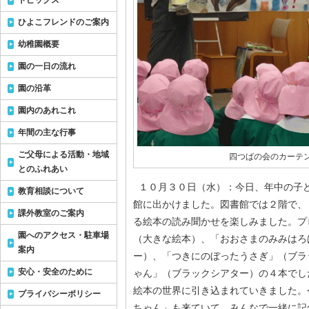
トピックス
ひよこフレンドのご案内
幼稚園概要
園の一日の流れ
園の沿革
園内のあれこれ
年間の主な行事
ご父母による活動・地域
四つばの会のカーテ
とのふれあい
１０月３０日（水）：今日、年中の子
教育相談について
館に出かけました。図書館では２階で、
課外教室のご案内
る絵本の読み聞かせを楽しみました。プ
園へのアクセス・駐車場
（大きな絵本）、「おおさまのみみはろ
案内
ー）、「つきにのぼったうさぎ」（ブラ
安心・安全のために
ゃん」（ブラックシアター）の４本でし
絵本の世界に引き込まれていきました。
プライバシーポリシー
ちゃん」も来ていて、みんなで一緒に記