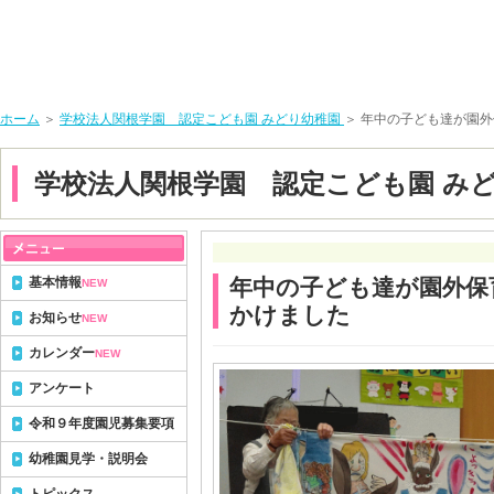
ホーム
＞
学校法人関根学園 認定こども園 みどり幼稚園
＞ 年中の子ども達が園
学校法人関根学園 認定こども園 み
基本情報
年中の子ども達が園外保
NEW
かけました
お知らせ
NEW
カレンダー
NEW
アンケート
令和９年度園児募集要項
幼稚園見学・説明会