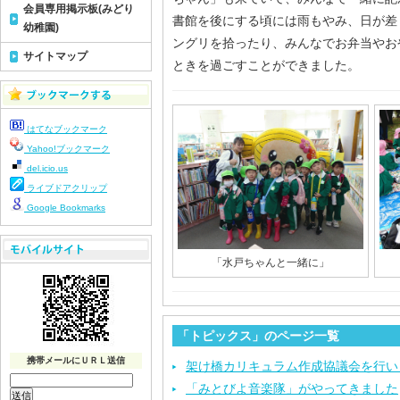
会員専用掲示板(みどり
書館を後にする頃には雨もやみ、日が差
幼稚園)
ングリを拾ったり、みんなでお弁当やお
サイトマップ
ときを過ごすことができました。
はてなブックマーク
Yahoo!ブックマーク
del.icio.us
ライブドアクリップ
Google Bookmarks
「水戸ちゃんと一緒に」
「トピックス」のページ一覧
携帯メールにＵＲＬ送信
架け橋カリキュラム作成協議会を行い
「みとびよ音楽隊」がやってきました