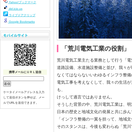
Yahoo!ブックマーク
del.icio.us
ライブドアクリップ
Google Bookmarks
「荒川電気工業の役割」
荒川電気工業主たる業務として行う「電
道路設備、水道施設整備と並び、我々が
携帯メールにＵＲＬ送信
なくてはならないいわゆるインフラ整備
電気工事を考えなくして、我々の生活が
も、
ケータイメールアドレスを入力
けっして過言ではありません。
して送信ボタンを押せば、メー
ルでURLを送信できます。
そうした背景の中、荒川電気工業は、明
日本の歴史と地域文化の発展と共に歩ん
「インフラ整備の一翼を担って、地域文
そのスタンスは、今後も変わらぬ「荒川