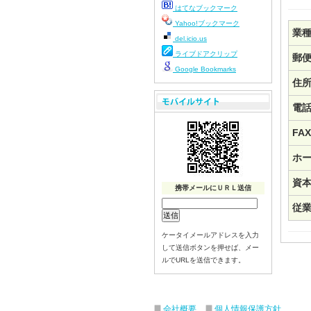
はてなブックマーク
Yahoo!ブックマーク
業
del.icio.us
ライブドアクリップ
郵
Google Bookmarks
住
電
FAX
ホ
資
携帯メールにＵＲＬ送信
従
ケータイメールアドレスを入力
して送信ボタンを押せば、メー
ルでURLを送信できます。
会社概要
個人情報保護方針