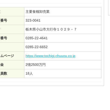
種
主要食糧卸売業
便番号
323-0041
所
栃木県小山市大行寺１０２９－７
話番号
0285-22-4641
0285-22-6652
ームページ
https://www.tochigi-chuuou.co.jp
本金
2憶2500万円
業員数
18人