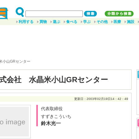
利用する
買物
遊ぶ
食べる
学ぶ
その他
医療
施設
米小山GRセンター
式会社 水晶米小山GRセンター
更新日：2003年02月19日14：42：49
代表取締役
すずきこういち
鈴木光一