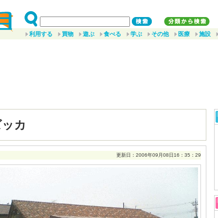
利用する
買物
遊ぶ
食べる
学ぶ
その他
医療
施設
ズッカ
更新日：2006年09月08日16：35：29