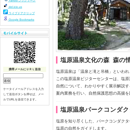
Yahoo!ブックマーク
del.icio.us
ライブドアクリップ
Google Bookmarks
塩原温泉文化の森 森の
携帯メールにＵＲＬ送信
塩原温泉は「温泉と滝と吊橋」といわれ
この塩原温泉ビジターセンターは、塩原
自然について、わかりやすく展示解説す
ケータイメールアドレスを入力
案内業務を行い、自然保護思想の高揚を
して送信ボタンを押せば、メー
ルでURLを送信できます。
塩原温泉パークコンダク
塩原を知り尽くした、パークコンダクタ
塩原の自然をガイドします。