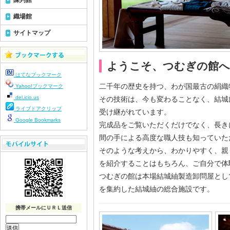
陳列館
織場館
サイトマップ
ようこそ、つむぎの館へ
はてなブックマーク
二千年の歴史を持つ、わが国最古の絹織
Yahoo!ブックマーク
del.icio.us
その技術は、今も変わることなく、結城
ライブドアクリップ
受け継がれています。
Google Bookmarks
完成品をご覧いただくだけでなく、長き
間の手による高度な職人技も知っていた
そのような考えから、わかりやすく、親
を紹介することはもちろん、ご自分で体
つむぎの館は本場結城紬製造卸問屋とし
を集約した結城紬の総合施設です。
携帯メールにＵＲＬ送信