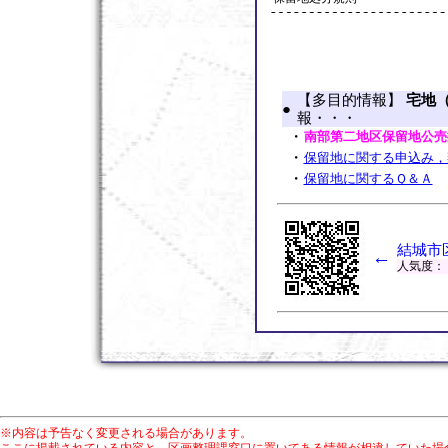
【多目的情報】
宅地
●
報・・・
・
南部第二地区保留地公売
・
保留地に関する申込み，
・
保留地に関するＱ＆Ａ
結城市
←
人気度：
※内容は予告なく変更される場合があります。