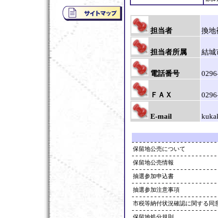
担当者
換地
担当者所属
結城
電話番号
0296
ＦＡＸ
0296
E-mail
kukak
保留地公売について
保留地公売情報
抽選参加申込書
抽選参加注意事項
市税等納付状況確認に関する同
保留地処分規則