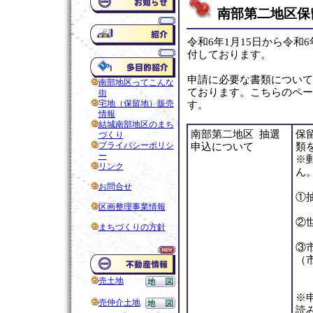
南部第二地区保
令和6年1月15日から令和
付しております。
申請に必要な書類について
南部地区ってこんな
ております。こちらのペー
街
宅地（保留地）販売
す。
情報
結城南部地区のまち
南部第二地区 抽選
保
づくり
プライバシーポリシ
申込について
類
ー
※
リンク
ん
お問合せ
①
区画整理事業情報
②
まちづくりの方針
③
（
売土地
※
売仲介土地
読