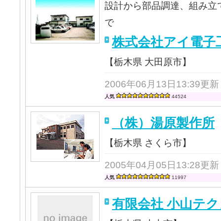
設計から部品調達、組み立
で
株式会社アイ電子
【栃木県 大田原市】
2006年06月13日13:39更新
人気
44524
（株）湯原製作所
【栃木県 さくら市】
2005年04月05日13:28更新
人気
11997
有限会社 小山テク