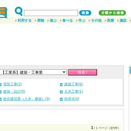
利用する
買物
遊ぶ
食べる
学ぶ
その他
医療
施設
電気工事(2)
建築工事(9)
建築・設計(5)
土木工事(1)
総合建設業（土木、建築）(3)
給排水(2)
1
/ 1 ページ（全5件）