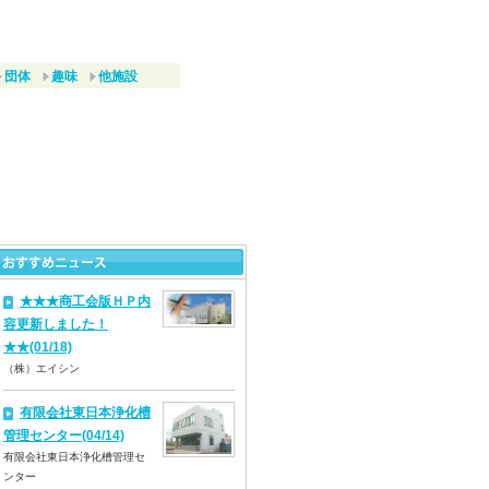
団体
趣味
他施設
★★★商工会版ＨＰ内
容更新しました！
★★(01/18)
（株）エイシン
有限会社東日本浄化槽
管理センター(04/14)
有限会社東日本浄化槽管理セ
ンター