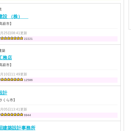
業
建設 （株）
 高萩市】
3月25日08:41更新
22221
建築
工務店
 高萩市】
6月10日11:49更新
12586
設計
 さくら市】
4月05日13:41更新
6944
昭建築設計事務所