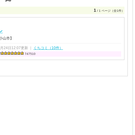
1
/ 1 ページ（全1件）
レ
 小山市】
4月24日12:07更新 ｜
くちコミ（10件）
747510