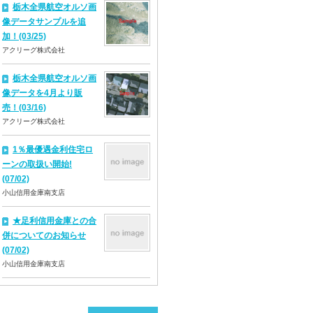
栃木全県航空オルソ画
像データサンプルを追
加！(03/25)
アクリーグ株式会社
栃木全県航空オルソ画
像データを4月より販
売！(03/16)
アクリーグ株式会社
1％最優遇金利住宅ロ
ーンの取扱い開始!
(07/02)
小山信用金庫南支店
★足利信用金庫との合
併についてのお知らせ
(07/02)
小山信用金庫南支店