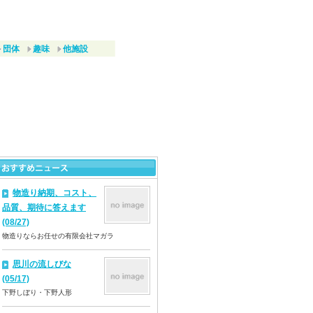
団体
趣味
他施設
物造り納期、コスト、
品質、期待に答えます
(08/27)
物造りならお任せの有限会社マガラ
思川の流しびな
(05/17)
下野しぼり・下野人形