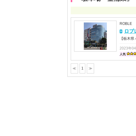
ROBLE
ロブ
【栃木県
2023年0
人気
≪
1
≫