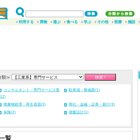
利用する
買物
遊ぶ
食べる
学ぶ
その他
医療
施設
分類≫
コンサルタント・専門サービス業
駐車場・整備業(1)
(12)
廃棄物処理・再生資源(3)
商社・金融・証券・銀行(3)
保険(2)
測量設計(1)
一覧