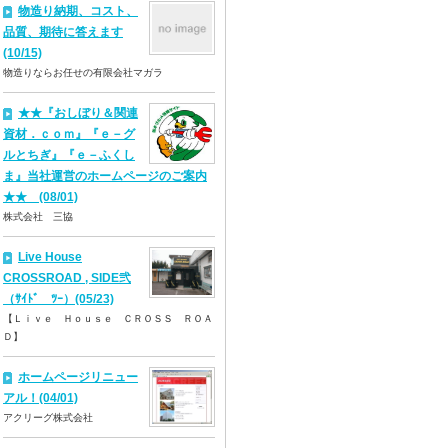
物造り納期、コスト、
品質、期待に答えます
(10/15)
物造りならお任せの有限会社マガラ
★★『おしぼり＆関連
資材．ｃｏｍ』『ｅ－グ
ルとちぎ』『ｅ－ふくし
ま』当社運営のホームページのご案内
★★ (08/01)
株式会社 三協
Live House
CROSSROAD , SIDE弐
（ｻｲﾄﾞ ﾂｰ）(05/23)
【Ｌｉｖｅ Ｈｏｕｓｅ ＣＲＯＳＳ ＲＯＡ
Ｄ】
ホームページリニュー
アル！(04/01)
アクリーグ株式会社