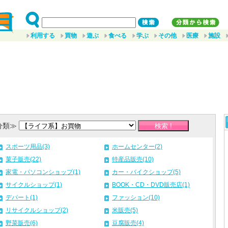
利用する
買物
遊ぶ
食べる
学ぶ
その他
医療
施設
分類≫
スポーツ用品(3)
ホームセンター(2)
菓子販売(22)
特産品販売(10)
家電・パソコンショップ(1)
カー・バイクショップ(5)
サイクルショップ(1)
BOOK・CD・DVD販売店(1)
デパート(1)
ファッション(10)
リサイクルショップ(2)
米販売(5)
野菜販売(6)
豆腐販売(4)