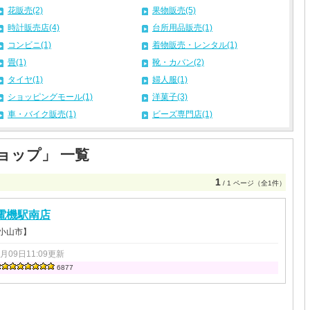
花販売(2)
果物販売(5)
時計販売店(4)
台所用品販売(1)
コンビニ(1)
着物販売・レンタル(1)
畳(1)
靴・カバン(2)
タイヤ(1)
婦人服(1)
ショッピングモール(1)
洋菓子(3)
車・バイク販売(1)
ビーズ専門店(1)
ョップ」 一覧
1
/ 1 ページ（全1件）
電機駅南店
 小山市】
2月09日11:09更新
6877