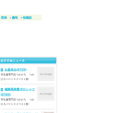
団体
趣味
他施設
お盆休み(07/25)
学生服専門店つかひろ つか
ひろパートⅡイースト館
城南高校新ポロシャツ
(07/04)
学生服専門店つかひろ つか
ひろパートⅡイースト館