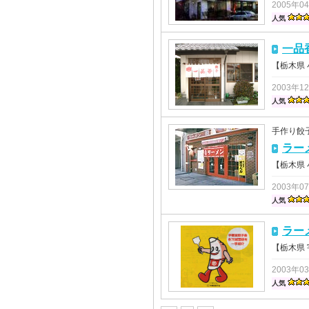
2005年0
人気
一品
【栃木県
2003年1
人気
手作り餃
ラー
【栃木県
2003年0
人気
ラー
【栃木県
2003年0
人気