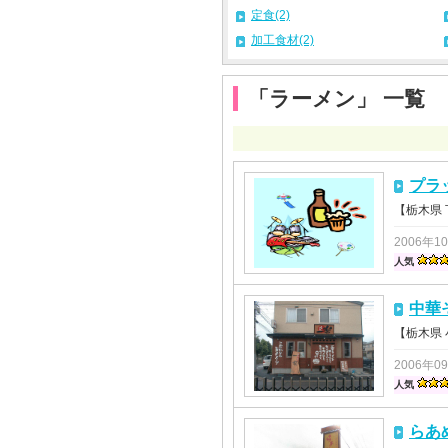
定食(2)
加工食材(2)
「ラーメン」 一覧
プラ
【栃木県
2006年1
人気
中華
【栃木県
2006年0
人気
らあ