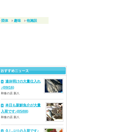
団体
趣味
他施設
連休明けの大量仕入れ
♪(09/16)
和食の店 新八
本日も新鮮魚介が大量
入荷です♪(05/08)
和食の店 新八
久しぶりの入荷です♪