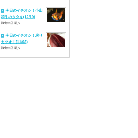
今日のイチオシ！小山
和牛のタタキ(12/19)
和食の店 新八
今日のイチオシ！戻り
カツオ！(11/08)
和食の店 新八