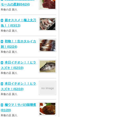
モーカの星刺(04/24)
和食の店 新八
超オススメ！極上太刀
魚！！(03/13)
和食の店 新八
初物！！生ホタルイカ
刺！(02/24)
和食の店 新八
本日イチオシ！！ヒラ
スズキ！(02/10)
和食の店 新八
本日イチオシ！！ヒラ
スズキ！(02/10)
和食の店 新八
極ウマ！サバの味噌煮
(01/20)
和食の店 新八