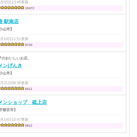
4月05日13:45更新
10472
香 駅南店
 小山市】
2月10日11:51更新
9720
子のおいしいお店。
メンげんき
 小山市】
7月31日08:36更新
9411
メンショップ 砥上店
 宇都宮市】
3月14日10:47更新
6812