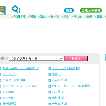
利用する
買物
遊ぶ
食べる
学ぶ
その他
医療
施設
分類≫
和食・会席・天ぷら料理(31)
そば・うどん料理(10)
ラーメン(9)
寿司(5)
パスタ・洋食(10)
とんかつ(3)
ステーキ・しゃぶしゃぶ(1)
お好み・もんじゃ・鉄板料理(2)
CAFE(9)
パン屋(1)
カレー(3)
鳥料理(1)
味噌販売(2)
一般食堂(2)