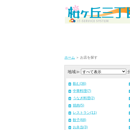
ホーム
＞ お店を探す
地域≫
飲む(36)
中華料理(7)
うなぎ料理(2)
焼肉(5)
レストラン(11)
餃子(68)
お弁当(3)