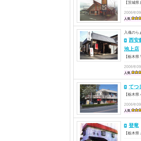
【茨城県
2006年0
人気
入魂のら
西安
池上店
【栃木県
2006年0
人気
てつ
【栃木県
2006年0
人気
登竜
【栃木県