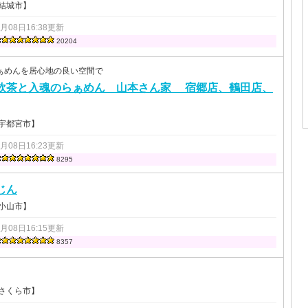
 結城市】
9月08日16:38更新
20204
ぁめんを居心地の良い空間で
飲茶と入魂のらぁめん 山本さん家 宿郷店、鶴田店、
 宇都宮市】
9月08日16:23更新
8295
じん
 小山市】
9月08日16:15更新
8357
 さくら市】