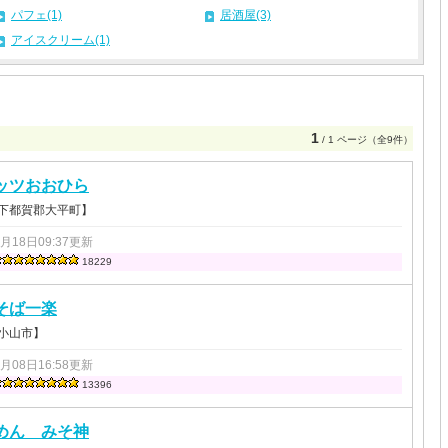
パフェ(1)
居酒屋(3)
アイスクリーム(1)
1
/ 1 ページ（全9件）
ッツおおひら
 下都賀郡大平町】
0月18日09:37更新
18229
そば一楽
 小山市】
9月08日16:58更新
13396
めん みそ神