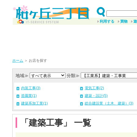
利用する
買物
遊
ホーム
＞ お店を探す
地域≫
分類≫
内装工事(3)
電気工事(2)
造園業(1)
建築・設計(5)
建築系加工業(1)
総合建設業（土木、建築）(3)
「建築工事」 一覧