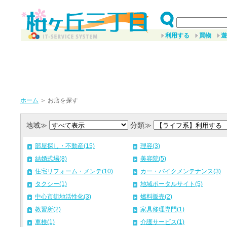
利用する
買物
遊
ホーム
＞ お店を探す
地域≫
分類≫
部屋探し・不動産(15)
理容(3)
結婚式場(8)
美容院(5)
住宅リフォーム・メンテ(10)
カー・バイクメンテナンス(3)
タクシー(1)
地域ポータルサイト(5)
中心市街地活性化(3)
燃料販売(2)
教習所(2)
家具修理専門(1)
車検(1)
介護サービス(1)