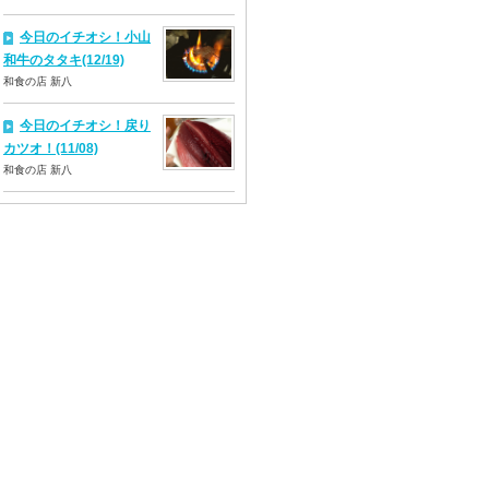
今日のイチオシ！小山
和牛のタタキ(12/19)
和食の店 新八
今日のイチオシ！戻り
カツオ！(11/08)
和食の店 新八