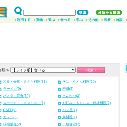
利用する
買物
遊ぶ
食べる
学ぶ
その他
医療
施設
分類≫
和食・会席・天ぷら料理(31)
そば・うどん料理(10)
ラーメン(9)
寿司(5)
パスタ・洋食(10)
とんかつ(3)
ステーキ・しゃぶしゃぶ(1)
お好み・もんじゃ・鉄板料理(2)
CAFE(9)
パン屋(1)
カレー(3)
鳥料理(1)
味噌販売(2)
一般食堂(2)