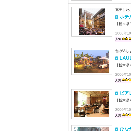
充実した
ホテ
【栃木県
2006年1
人気
包み込む
LA
【栃木県
2006年1
人気
ビア
【栃木県
2006年1
人気
ひな