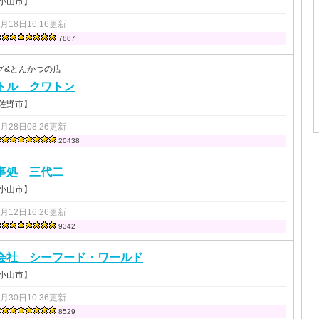
 小山市】
1月18日16:16更新
7887
グ&とんかつの店
トル クワトン
 佐野市】
1月28日08:26更新
20438
事処 三代二
 小山市】
4月12日16:26更新
9342
会社 シーフード・ワールド
 小山市】
3月30日10:36更新
8529