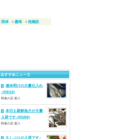
団体
趣味
他施設
連休明けの大量仕入れ
♪(09/16)
和食の店 新八
本日も新鮮魚介が大量
入荷です♪(05/08)
和食の店 新八
久しぶりの入荷です♪