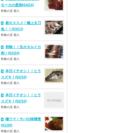
モーカの星刺(04/24)
和食の店 新八
超オススメ！極上太刀
魚！！(03/13)
和食の店 新八
初物！！生ホタルイカ
刺！(02/24)
和食の店 新八
本日イチオシ！！ヒラ
スズキ！(02/10)
和食の店 新八
本日イチオシ！！ヒラ
スズキ！(02/10)
和食の店 新八
極ウマ！サバの味噌煮
(01/20)
和食の店 新八