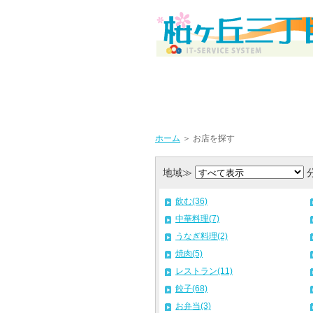
ホーム
＞ お店を探す
地域≫
飲む(36)
中華料理(7)
うなぎ料理(2)
焼肉(5)
レストラン(11)
餃子(68)
お弁当(3)