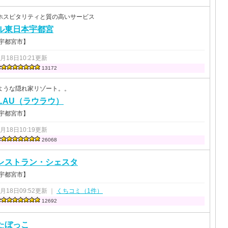
ホスピタリティと質の高いサービス
ル東日本宇都宮
 宇都宮市】
0月18日10:21更新
13172
ような隠れ家リゾート。。
ULAU（ラウラウ）
 宇都宮市】
0月18日10:19更新
26068
レストラン・シェスタ
 宇都宮市】
0月18日09:52更新 ｜
くちコミ（1件）
12692
たぼっこ