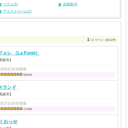
パフェ(1)
居酒屋(3)
アイスクリーム(1)
1
/ 2 ページ（全11件）
ォレ （La Foret）
 高萩市】
3月05日18:39更新
56254
スランド
 高萩市】
5月27日18:05更新
17008
 くわっせ