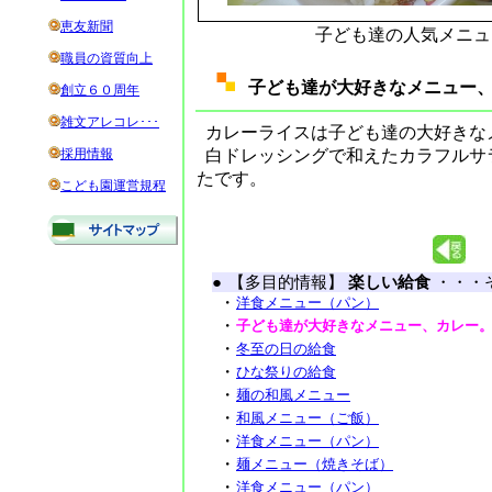
恵友新聞
子ども達の人気メニュ
職員の資質向上
子ども達が大好きなメニュー
創立６０周年
雑文アレコレ･･･
カレーライスは子ども達の大好きな
採用情報
白ドレッシングで和えたカラフルサ
たです。
こども園運営規程
●
【多目的情報】
楽しい給食
・・・
・
洋食メニュー（パン）
・
子ども達が大好きなメニュー、カレー
・
冬至の日の給食
・
ひな祭りの給食
・
麺の和風メニュー
・
和風メニュー（ご飯）
・
洋食メニュー（パン）
・
麺メニュー（焼きそば）
・
洋食メニュー（パン）