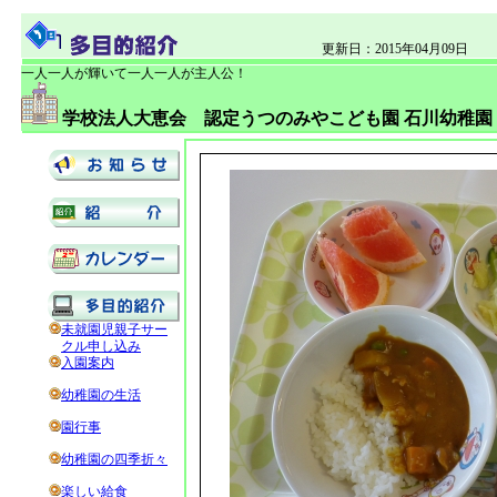
更新日：2015年04月09日
一人一人が輝いて一人一人が主人公！
学校法人大恵会 認定うつのみやこども園 石川幼稚園
未就園児親子サー
クル申し込み
入園案内
幼稚園の生活
園行事
幼稚園の四季折々
楽しい給食