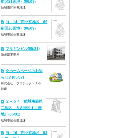
街区21画地）(06/09)
結城市区画整理課
ヨ－14（四ツ京地区 69
街区20画地）(06/09)
結城市区画整理課
マルギンビル(05/21)
海老沼不動産
☆ホームページのお知
らせ☆(05/07)
株式会社 プロジェクトＡ不
動産
２－５４（結城南部第
二地区 ５８街区１１画
地）(05/01)
結城市区画整理課
ヨ－16（四ツ京地区 53