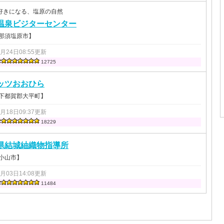
好きになる、塩原の自然
温泉ビジターセンター
 那須塩原市】
0月24日08:55更新
12725
ッツおおひら
 下都賀郡大平町】
0月18日09:37更新
18229
県結城紬織物指導所
 小山市】
8月03日14:08更新
11484