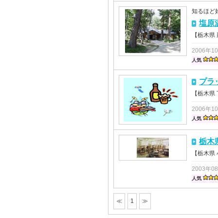
知るほど
塩原
【栃木県
2006年1
人気
プラ
【栃木県
2006年1
人気
栃木
【栃木県
2003年0
人気
≪
1
≫