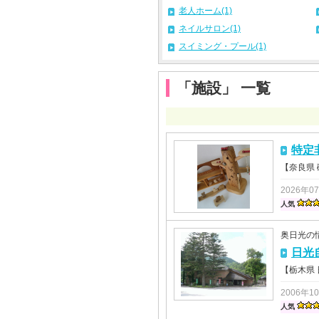
老人ホーム(1)
ネイルサロン(1)
スイミング・プール(1)
「施設」 一覧
特定
【奈良県
2026年0
人気
奥日光の
日光
【栃木県
2006年1
人気