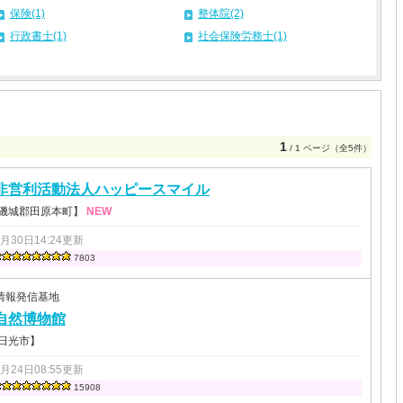
保険(1)
整体院(2)
行政書士(1)
社会保険労務士(1)
1
/ 1 ページ（全5件）
非営利活動法人ハッピースマイル
 磯城郡田原本町】
NEW
7月30日14:24更新
7803
情報発信基地
自然博物館
 日光市】
0月24日08:55更新
15908