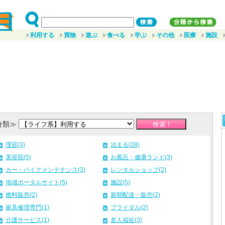
利用する
買物
遊ぶ
食べる
学ぶ
その他
医療
施設
分類≫
理容(3)
泊まる(28)
美容院(5)
お風呂・健康ランド(3)
カー・バイクメンテナンス(3)
レンタルショップ(2)
地域ポータルサイト(5)
施設(5)
燃料販売(2)
新聞配達・販売(2)
家具修理専門(1)
ブライダル(2)
介護サービス(1)
老人福祉(3)