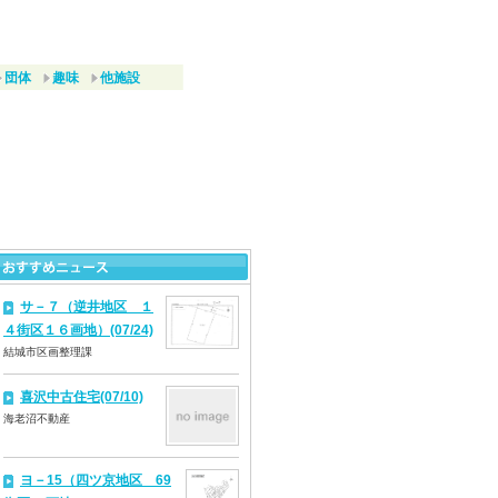
団体
趣味
他施設
サ－７（逆井地区 １
４街区１６画地）(07/24)
結城市区画整理課
喜沢中古住宅(07/10)
海老沼不動産
ヨ－15（四ツ京地区 69