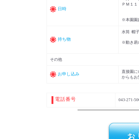
ＰＭ１１
日時
※本園園
水筒 帽
持ち物
※動き易
その他
直接園に
お申し込み
からもお
電話番号
043-271-50