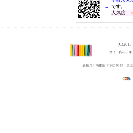
学校法人
令和元年度 第28回～33回
です。
←
第5回ぴょぴょ３Ｂベビーマッ
人気度：
第3回地域交流「ポニーと遊
第4回ぴょぴょ３Ｂベビーマッ
令和元年度 第2１回～２3
第３回 子育て交流なかよ
(C)201
令和２年度幼児教室みっきーる
サイト内のテキ
平成31年度 第１６回～２
第2回地域交流なかよしラン
新検見川幼稚園 〒262-0019千葉県千葉
令和２年度Open幼稚園（
第1回地域交流「ちびっこ夏
第3回ぴょぴょ３Ｂベビーマッ
平成31年度 第１３回～1６
第2回子育て交流なかよしラ
第２回ぴょぴょ３Ｂベビーマ
第３回子育て講演会「聞かせ
平成31年度 第9回～12回
平成31年度幼児教室みっき