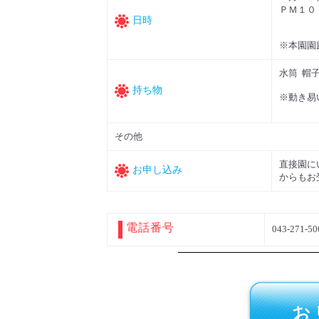
ＰＭ１０
日時
※本園園
水筒 帽
持ち物
※動き易
その他
直接園に
お申し込み
からもお
電話番号
043-271-50