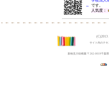
学校法人
令和元年度 第28回～33回
です。
←
第5回ぴょぴょ３Ｂベビーマッ
人気度：
第3回地域交流「ポニーと遊
第4回ぴょぴょ３Ｂベビーマッ
令和元年度 第2１回～２3
第３回 子育て交流なかよ
(C)201
令和２年度幼児教室みっきーる
サイト内のテキ
平成31年度 第１６回～２
第2回地域交流なかよしラン
新検見川幼稚園 〒262-0019千葉県千葉
令和２年度Open幼稚園（
第1回地域交流「ちびっこ夏
第3回ぴょぴょ３Ｂベビーマッ
平成31年度 第１３回～1６
第2回子育て交流なかよしラ
第２回ぴょぴょ３Ｂベビーマ
第３回子育て講演会「聞かせ
平成31年度 第9回～12回
平成31年度幼児教室みっき