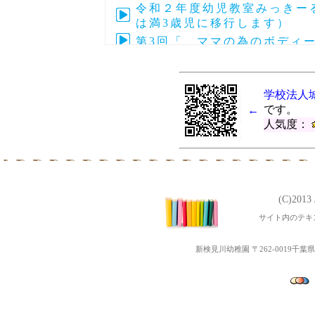
令和２年度幼児教室みっきーる
は満3歳児に移行します）
第3回「 ママの為のボディ
第4回子育て交流「アフリカの
令和元年度 第24回～27回
学校法人
令和元年度 第28回～33回
です。
←
第5回ぴょぴょ３Ｂベビーマッ
人気度：
第3回地域交流「ポニーと遊
第4回ぴょぴょ３Ｂベビーマッ
令和元年度 第2１回～２3
第３回 子育て交流なかよ
(C)201
令和２年度幼児教室みっきーる
サイト内のテキ
平成31年度 第１６回～２
第2回地域交流なかよしラン
新検見川幼稚園 〒262-0019千葉県千葉
令和２年度Open幼稚園（
第1回地域交流「ちびっこ夏
第3回ぴょぴょ３Ｂベビーマッ