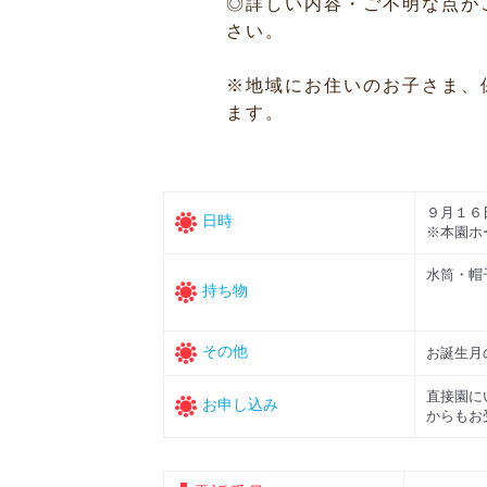
◎詳しい内容・ご不明な点が
さい。
※地域にお住いのお子さま、
ます。
９月１６
日時
※本園ホ
水筒・帽
持ち物
その他
お誕生月
直接園に
お申し込み
からもお