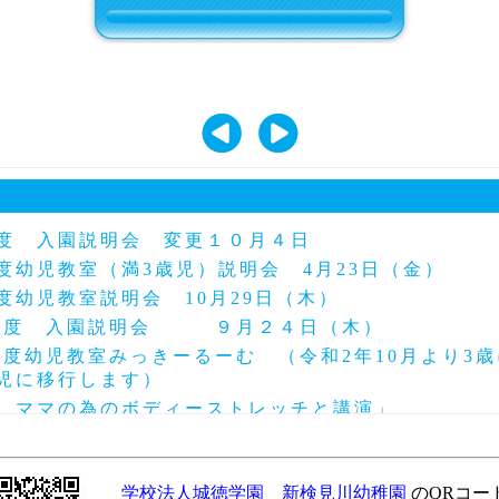
年度 入園説明会 変更１０月４日
度幼児教室（満3歳児）説明会 4月23日（金）
度幼児教室説明会 10月29日（木）
年度 入園説明会 ９月２４日（木）
度幼児教室みっきーるーむ （令和2年10月より3
歳児に移行します）
「 ママの為のボディーストレッチと講演」
育て交流「アフリカの太鼓」 2月26日※中止致し
度 第24回～27回にこにこ幼稚園（園庭開放）
学校法人城徳学園 新検見川幼稚園
のQRコー
度 第28回～33回にこにこ幼稚園（園庭開放）