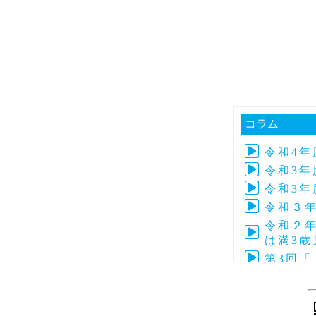
コラム
令和4
令和3年
令和3年
令和３
令和２年
は満3
第3回
第4回子
令和元年
令和元年