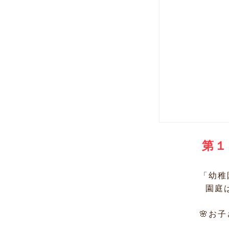
第１
「幼稚
園庭は
🌸お