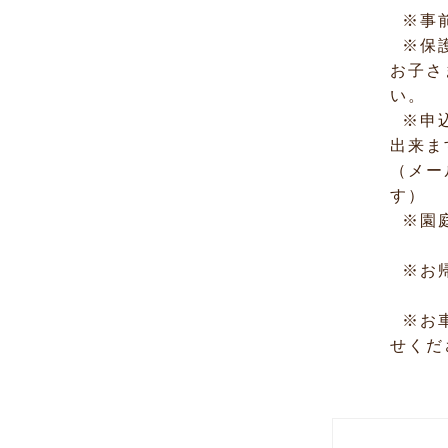
※事前
※保護
お子さ
い。
※申込
出来ま
（メー
す）
※園庭
※お帰
※お車
せくだ