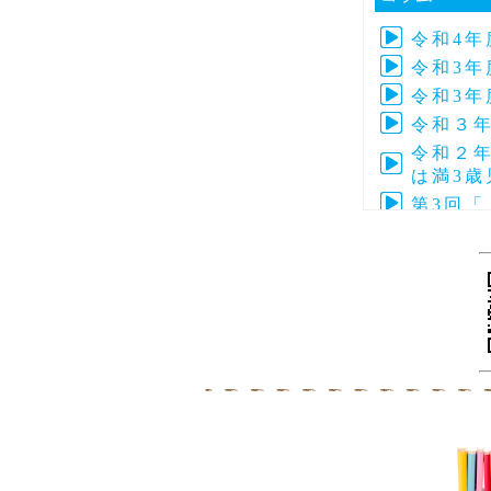
令和4
令和3年
令和3年
令和３
令和２年
は満3
第3回
第4回子
令和元年
令和元年
第5回ぴ
第3回
第4回ぴ
令和元
第３回
令和２年
平成3