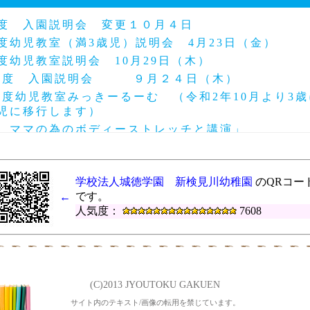
年度 入園説明会 変更１０月４日
度幼児教室（満3歳児）説明会 4月23日（金）
度幼児教室説明会 10月29日（木）
年度 入園説明会 ９月２４日（木）
度幼児教室みっきーるーむ （令和2年10月より3
歳児に移行します）
「 ママの為のボディーストレッチと講演」
育て交流「アフリカの太鼓」 2月26日※中止致し
度 第24回～27回にこにこ幼稚園（園庭開放）
学校法人城徳学園 新検見川幼稚園
のQRコー
度 第28回～33回にこにこ幼稚園（園庭開放）
です。
←
ょぴょ３Ｂベビーマッサージ11月28日
人気度：
7608
地域交流「ポニーと遊ぼう」 １１月５日（火）
ょぴょ３Ｂベビーマッサージ10月16日
年度 第2１回～２3回にこにこ幼稚園（園庭開放）
 子育て交流なかよしランド ♡ちびっこミニ運
(C)2013 JYOUTOKU GAKUEN
度幼児教室みっきーるーむ 説明会10月11日
サイト内のテキスト/画像の転用を禁じています。
1年度 第１６回～２０回にこにこ幼稚園（園庭開放）