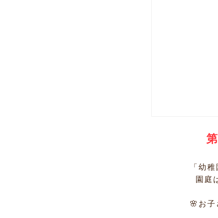
第
「幼稚
園庭は
🌸お