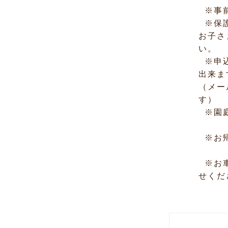
※事前
※保護
お子さ
い。
※申込
出来ま
（メー
す）
※園庭
※お帰
※お車
せくだ