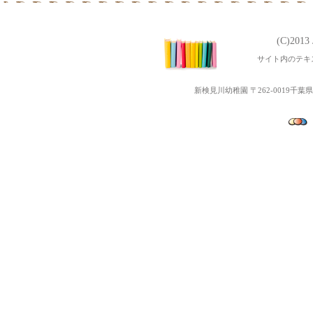
令和元年度 第2１回～２3
第３回 子育て交流なかよ
(C)201
令和２年度幼児教室みっきーる
サイト内のテキ
平成31年度 第１６回～２
第2回地域交流なかよしラン
新検見川幼稚園 〒262-0019千葉県千葉
令和２年度Open幼稚園（
第1回地域交流「ちびっこ夏
第3回ぴょぴょ３Ｂベビーマッ
平成31年度 第１３回～1６
第2回子育て交流なかよしラ
第２回ぴょぴょ３Ｂベビーマ
第３回子育て講演会「聞かせ
平成31年度 第9回～12回
平成31年度幼児教室みっき
第2回子育て講演「足指体操
第１回子育て講演会「力士の
第1回ぴょぴょ３Ｂベビーマ