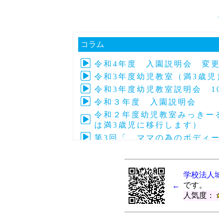
コラム
令和4年度 入園説明会 変
令和3年度幼児教室（満3歳児
令和3年度幼児教室説明会 1
令和３年度 入園説明会 
令和２年度幼児教室みっきーる
は満3歳児に移行します）
第3回「 ママの為のボディ
第4回子育て交流「アフリカの
令和元年度 第24回～27回
学校法人
令和元年度 第28回～33回
です。
←
第5回ぴょぴょ３Ｂベビーマッ
人気度：
第3回地域交流「ポニーと遊
第4回ぴょぴょ３Ｂベビーマッ