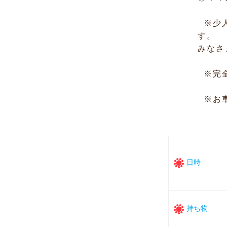
※少人
す。
みなさ
※完全
※お車
日時
持ち物