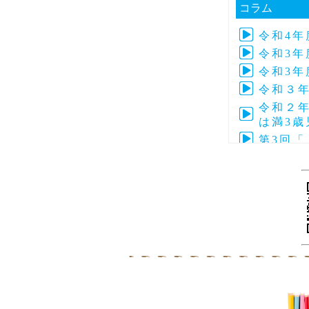
コラム
令和4
令和3年
令和3年
令和３
令和２年
は満3
第3回
第4回子
令和元年
令和元年
第5回ぴ
第3回
第4回ぴ
令和元
第３回
令和２年