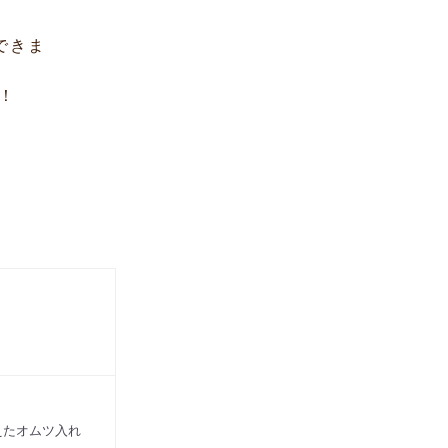
できま
！
えたオムツ入れ