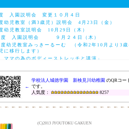
年度 入園説明会 変更１０月４日
度幼児教室（満3歳児）説明会 4月23日（金）
度幼児教室説明会 10月29日（木）
年度 入園説明会 ９月２４日（木）
度幼児教室みっきーるーむ （令和2年10月より3
歳児に移行します）
「 ママの為のボディーストレッチと講演」
育て交流「アフリカの太鼓」 2月26日※中止致し
度 第24回～27回にこにこ幼稚園（園庭開放）
学校法人城徳学園 新検見川幼稚園
のQRコー
度 第28回～33回にこにこ幼稚園（園庭開放）
です。
←
ょぴょ３Ｂベビーマッサージ11月28日
人気度：
8257
地域交流「ポニーと遊ぼう」 １１月５日（火）
ょぴょ３Ｂベビーマッサージ10月16日
年度 第2１回～２3回にこにこ幼稚園（園庭開放）
 子育て交流なかよしランド ♡ちびっこミニ運
(C)2013 JYOUTOKU GAKUEN
度幼児教室みっきーるーむ 説明会10月11日