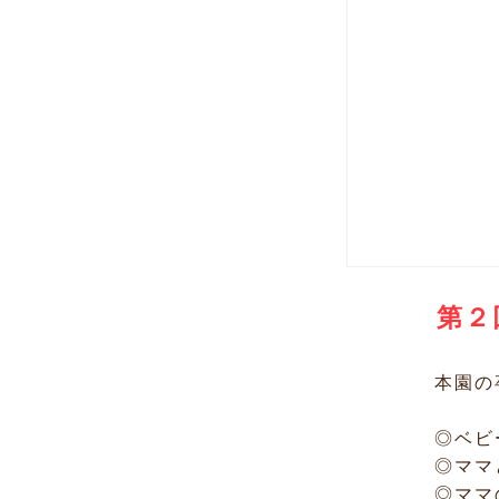
第２
本園の
◎ベビ
◎ママ
◎ママ