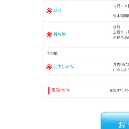
６月２０
日時
※本園園
水筒
上履き（
持ち物
※動き易
その他
直接園に
お申し込み
からもお
電話番号
043-271-50