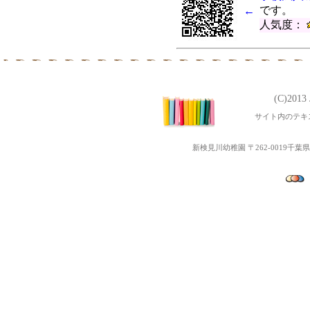
です。
←
第5回ぴょぴょ３Ｂベビーマッ
人気度：
第3回地域交流「ポニーと遊
第4回ぴょぴょ３Ｂベビーマッ
令和元年度 第2１回～２3
第３回 子育て交流なかよ
(C)201
令和２年度幼児教室みっきーる
サイト内のテキ
平成31年度 第１６回～２
第2回地域交流なかよしラン
新検見川幼稚園 〒262-0019千葉県千葉
令和２年度Open幼稚園（
第1回地域交流「ちびっこ夏
第3回ぴょぴょ３Ｂベビーマッ
平成31年度 第１３回～1６
第2回子育て交流なかよしラ
第２回ぴょぴょ３Ｂベビーマ
第３回子育て講演会「聞かせ
平成31年度 第9回～12回
平成31年度幼児教室みっき